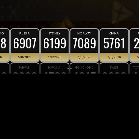
DO
RUSSIA
SYDNEY
NORWAY
CHINA
18
6907
6199
7089
5761
2
26
5/8/2026
5/8/2026
5/8/2026
5/8/2026
5
TAIWAN
HAVANA
HONGKONG
SWISS
TO
50
6960
4530
4245
3600
4
26
5/8/2026
5/8/2026
5/8/2026
5/8/2026
6
BRAZIL
KENYA
HK LOTTERY
SYDNEY LOTTO
HONGKONG LO
9106
2295
4524
5224
173
5/8/2026
5/8/2026
5/8/2026
5/8/2026
5/8/2026