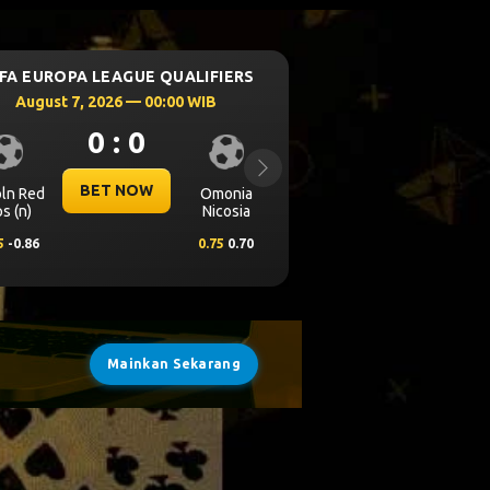
FA EUROPA LEAGUE QUALIFIERS
August 7, 2026 — 02:00 WIB
0 : 0
Next
BET NOW
Heart of
nfica
Midlothian
5
0.70
-2.25
-0.86
Mainkan Sekarang