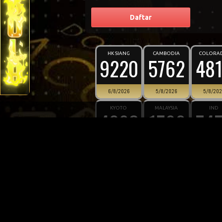
HK SIANG
CAMBODIA
COLORA
9220
5762
48
6/8/2026
5/8/2026
5/8/20
KYOTO
MALAYSIA
IND
4093
1592
54
5/8/2026
5/8/2026
5/8/20