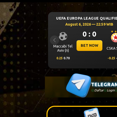
UEFA EUROPA LEAGUE QUALIFI
August 7, 2026 — 00:00 WIB
0 : 0
Previous
BET NOW
Red Bull
Pafo
Salzburg
1
0.90
-1
0
TELEGRA
Daftar
Login