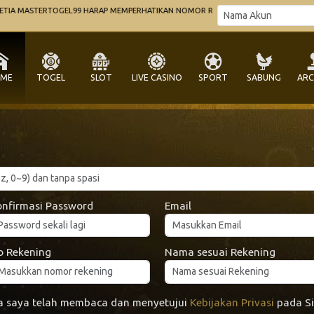
ASTERTOGEL99 HARAP MEMPERHATIKAN NOMOR REKENING TUJUAN SEBELUM MELAKUK
ME
TOGEL
SLOT
LIVE CASINO
SPORT
SABUNG
ARC
onfirmasi Password
Email
o Rekening
Nama sesuai Rekening
a saya telah membaca dan menyetujui
Kebijakan Privasi
pada Sit